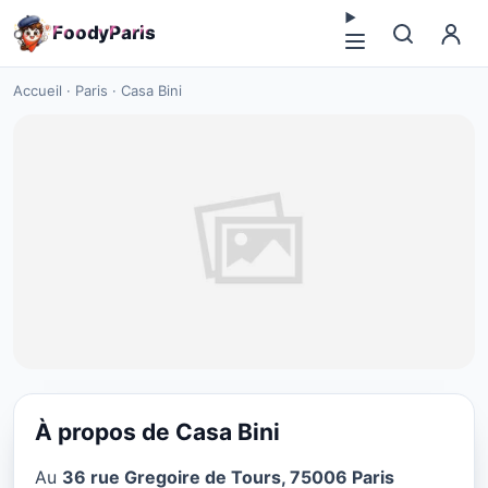
F
o
o
d
y
P
a
r
i
s
Accueil
·
Paris
·
Casa Bini
À propos de Casa Bini
CUISINE EUROPÉENNE
Au
36 rue Gregoire de Tours, 75006 Paris