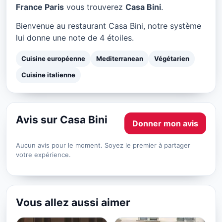
Casa Bini à Paris
France Paris
vous trouverez
Casa Bini
.
★ 4/5
Bienvenue au restaurant Casa Bini, notre système
lui donne une note de 4 étoiles.
Cuisine européenne
Mediterranean
Végétarien
Cuisine italienne
Avis sur Casa Bini
Donner mon avis
Aucun avis pour le moment. Soyez le premier à partager
votre expérience.
Vous allez aussi aimer