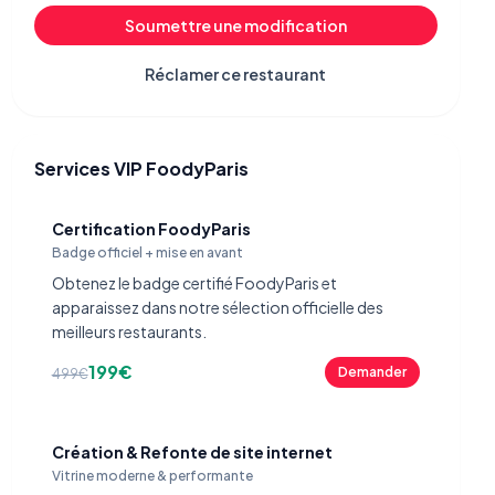
Soumettre une modification
Réclamer ce restaurant
Services VIP FoodyParis
Certification FoodyParis
Badge officiel + mise en avant
Obtenez le badge certifié FoodyParis et
apparaissez dans notre sélection officielle des
meilleurs restaurants.
199€
Demander
499€
Création & Refonte de site internet
Vitrine moderne & performante