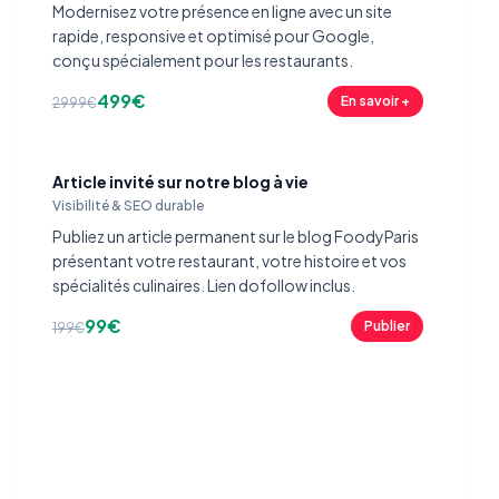
Modernisez votre présence en ligne avec un site
rapide, responsive et optimisé pour Google,
conçu spécialement pour les restaurants.
499€
En savoir +
2999€
Article invité sur notre blog à vie
Visibilité & SEO durable
Publiez un article permanent sur le blog FoodyParis
présentant votre restaurant, votre histoire et vos
spécialités culinaires. Lien dofollow inclus.
99€
Publier
199€