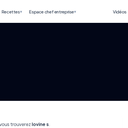
▾
▾
Recettes
Espace chef entreprise
Vidéos
vous trouverez
Iovine s
.