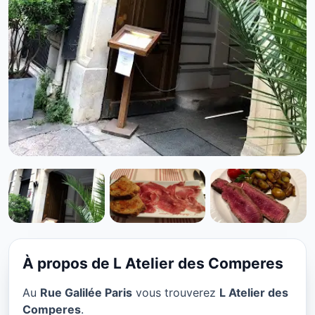
CUISINE EUROPÉENNE
L Atelier des Comperes à
Paris
À propos de L Atelier des Comperes
★ 4.5/5
Au
Rue Galilée Paris
vous trouverez
L Atelier des
Comperes
.