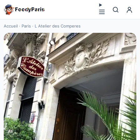
F
o
o
d
y
P
a
r
i
s
Accueil
·
Paris
·
L Atelier des Comperes