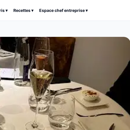
ris
▾
Recettes
▾
Espace chef entreprise
▾