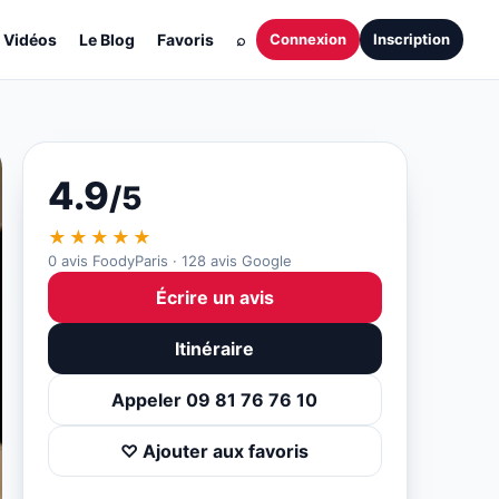
Vidéos
Le Blog
Favoris
⌕
Connexion
Inscription
4.9
/5
★★★★★
0 avis FoodyParis · 128 avis Google
Écrire un avis
Itinéraire
Appeler 09 81 76 76 10
♡ Ajouter aux favoris