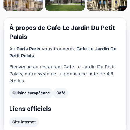
CUISINE EUROPÉENNE
Cafe Le Jardin Du Petit
Palais à Paris
À propos de Cafe Le Jardin Du Petit
★ 4.6/5
Palais
Au
Paris Paris
vous trouverez
Cafe Le Jardin Du
Petit Palais
.
Bienvenue au restaurant Cafe Le Jardin Du Petit
Palais, notre système lui donne une note de 4.6
étoiles.
Cuisine européenne
Café
Liens officiels
Site internet