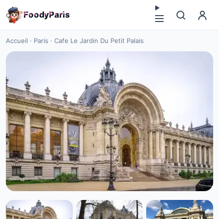
F
o
o
d
y
P
a
r
i
s
Accueil
·
Paris
·
Cafe Le Jardin Du Petit Palais