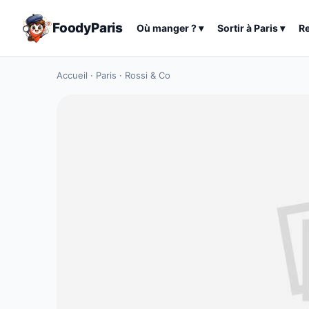
FoodyParis
Où manger ?
▾
Sortir à
Paris
▾
R
Accueil
·
Paris
·
Rossi & Co