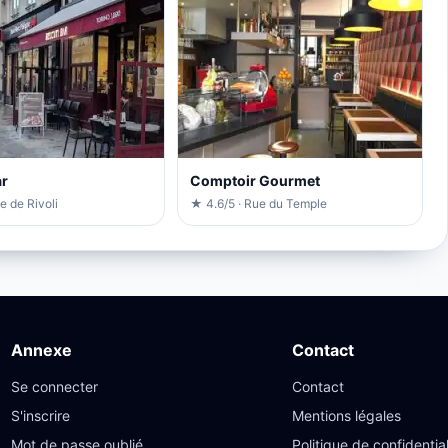
ar
Comptoir Gourmet
e de Rivoli
★ 4.6/5 · Rue du Temple
Annexe
Contact
Se connecter
Contact
S'inscrire
Mentions légales
Mot de passe oublié
Politique de confidential