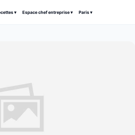
ecettes
▾
Espace chef entreprise
▾
Paris
▾