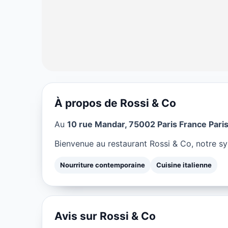
À propos de Rossi & Co
NOURRITURE CONTEMPORAINE
Au
10 rue Mandar, 75002 Paris France Pari
Rossi & Co à Pa
Bienvenue au restaurant Rossi & Co, notre sy
★ 4.5/5
Nourriture contemporaine
Cuisine italienne
Avis sur Rossi & Co