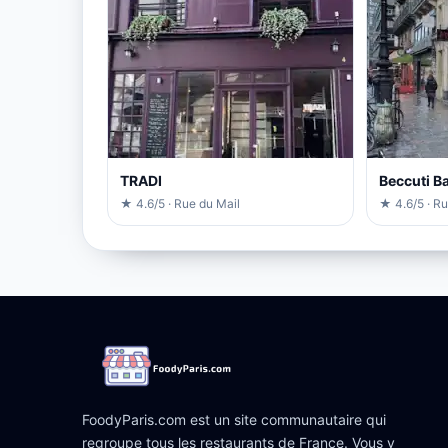
TRADI
Beccuti B
★ 4.6/5 · Rue du Mail
★ 4.6/5 · Ru
FoodyParis.com est un site communautaire qui
regroupe tous les restaurants de France. Vous y