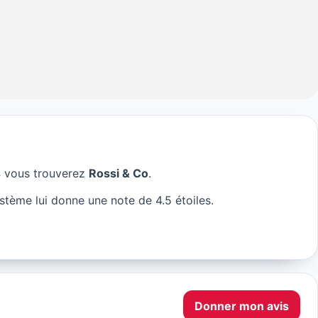
s
vous trouverez
Rossi & Co
.
ris
stème lui donne une note de 4.5 étoiles.
Donner mon avis