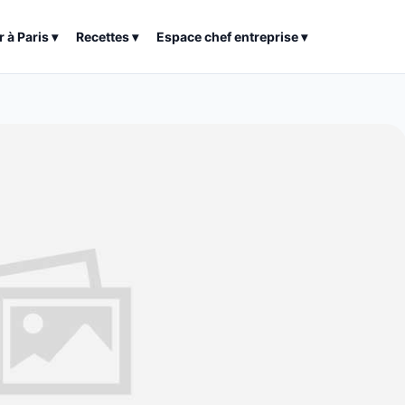
r à
Paris
▾
Recettes
▾
Espace chef entreprise
▾