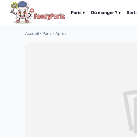
Paris
▾
Où manger ?
▾
Sorti
Accueil
·
Paris
·
Apres