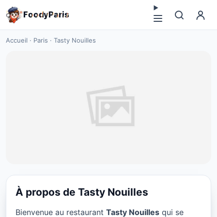
F
o
o
d
y
P
a
r
i
s
Accueil
·
Paris
·
Tasty Nouilles
À propos de Tasty Nouilles
VÉGÉTARIEN
Bienvenue au restaurant
Tasty Nouilles
qui se