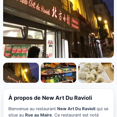
VÉGÉTARIEN
New Art Du Ravioli à Paris
★ 4.4/5
À propos de New Art Du Ravioli
Bienvenue au restaurant
New Art Du Ravioli
qui se
situe au
Rue au Maire
. Ce restaurant est noté