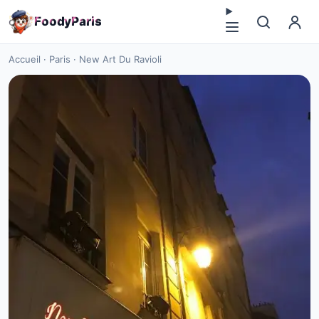
F
o
o
d
y
P
a
r
i
s
Accueil
·
Paris
·
New Art Du Ravioli