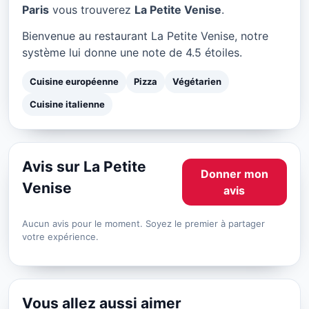
La Petite Venise à Paris
Paris
vous trouverez
La Petite Venise
.
★ 4.5/5
Bienvenue au restaurant La Petite Venise, notre
système lui donne une note de 4.5 étoiles.
Cuisine européenne
Pizza
Végétarien
Cuisine italienne
Avis sur La Petite
Donner mon
Venise
avis
Aucun avis pour le moment. Soyez le premier à partager
votre expérience.
Vous allez aussi aimer