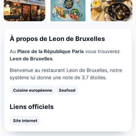
CUISINE EUROPÉENNE
Leon de Bruxelles à Paris
★ 3.7/5
À propos de Leon de Bruxelles
Au
Place de la République Paris
vous trouverez
Leon de Bruxelles
.
Bienvenue au restaurant Leon de Bruxelles, notre
système lui donne une note de 3.7 étoiles.
Cuisine européenne
Seafood
Liens officiels
Site internet