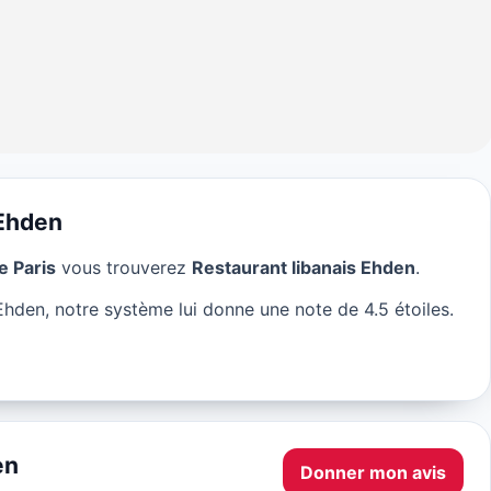
 Ehden
e Paris
vous trouverez
Restaurant libanais Ehden
.
anais Ehden à Paris
Ehden, notre système lui donne une note de 4.5 étoiles.
en
Donner mon avis