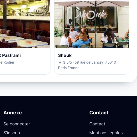
 Pastrami
Shouk
ue Rodier
★ 3.5/5 · 59 rue de Lancry, 75010
Paris France
Annexe
Contact
Se connecter
Contact
S'inscrire
Mentions légales