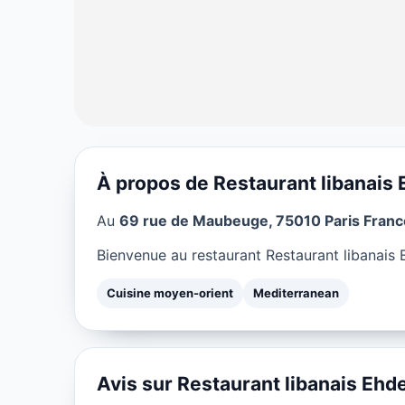
À propos de Restaurant libanais
CUISINE MOYEN-ORIENT
Au
69 rue de Maubeuge, 75010 Paris Franc
Restaurant lib
Bienvenue au restaurant Restaurant libanais 
★ 4.5/5
Cuisine moyen-orient
Mediterranean
Avis sur Restaurant libanais Ehd