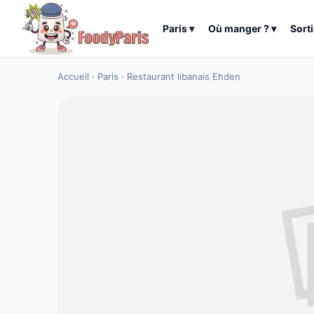
Paris
▾
Où manger ?
▾
Sorti
Accueil
·
Paris
·
Restaurant libanais Ehden