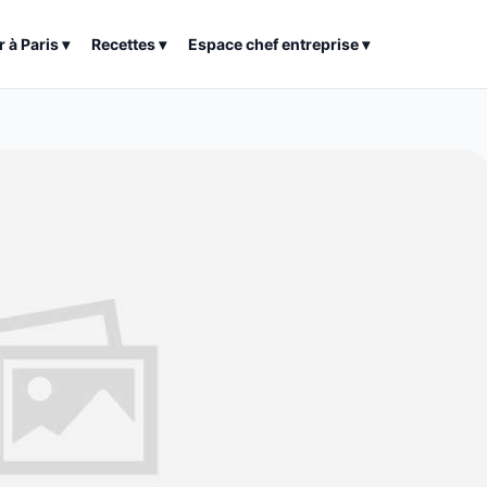
r à
Paris
▾
Recettes
▾
Espace chef entreprise
▾