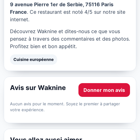
Waknine à Paris
9 avenue Pierre 1er de Serbie, 75116 Paris
France
. Ce restaurant est noté 4/5 sur notre site
★ 4/5
internet.
Découvrez Waknine et dites-nous ce que vous
pensez à travers des commentaires et des photos.
Profitez bien et bon appétit.
Cuisine européenne
Avis sur Waknine
Donner mon avis
Aucun avis pour le moment. Soyez le premier à partager
votre expérience.
Vous allez aussi aimer