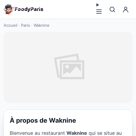
F
o
o
d
y
P
a
r
i
s
Accueil
·
Paris
·
Waknine
À propos de Waknine
CUISINE EUROPÉENNE
Bienvenue au restaurant
Waknine
qui se situe au