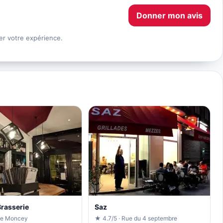
Donner mon avis
er votre expérience.
 Brasserie
Saz
ue Moncey
★ 4.7/5 · Rue du 4 septembre