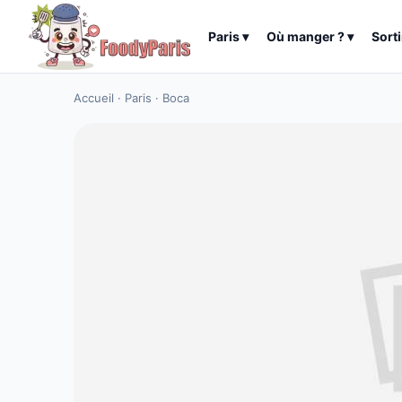
Paris
▾
Où manger ?
▾
Sorti
Accueil
·
Paris
·
Boca