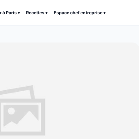
r à
Paris
▾
Recettes
▾
Espace chef entreprise
▾