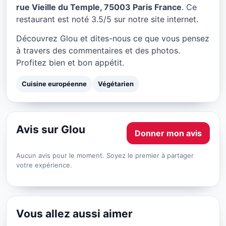
Glou à Paris
rue Vieille du Temple, 75003 Paris France
. Ce
restaurant est noté 3.5/5 sur notre site internet.
★ 3.5/5
Découvrez Glou et dites-nous ce que vous pensez
à travers des commentaires et des photos.
Profitez bien et bon appétit.
Cuisine européenne
Végétarien
Avis sur Glou
Donner mon avis
Aucun avis pour le moment. Soyez le premier à partager
votre expérience.
Vous allez aussi aimer