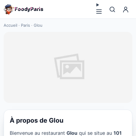
F
o
o
d
y
P
a
r
i
s
Accueil
·
Paris
·
Glou
À propos de Glou
CUISINE EUROPÉENNE
Bienvenue au restaurant
Glou
qui se situe au
101