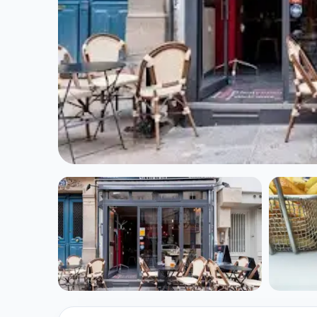
CUISINE EUROPÉENNE
La Factory Bur
★ 4.5/5