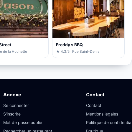
Street
Freddy s BBQ
e de la Huchette
★ 4.3/5 · Rue Saint-Denis
Annexe
Contact
Se connecter
Contact
S'inscrire
Mentions légales
Mot de passe oublié
Politique de confidential
Rechercher un restaurant
Boutique