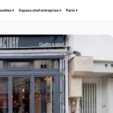
ecettes
▾
Espace chef entreprise
▾
Paris
▾