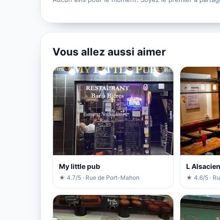
Vous allez aussi aimer
My little pub
L Alsacie
★ 4.7/5 · Rue de Port-Mahon
★ 4.6/5 · R