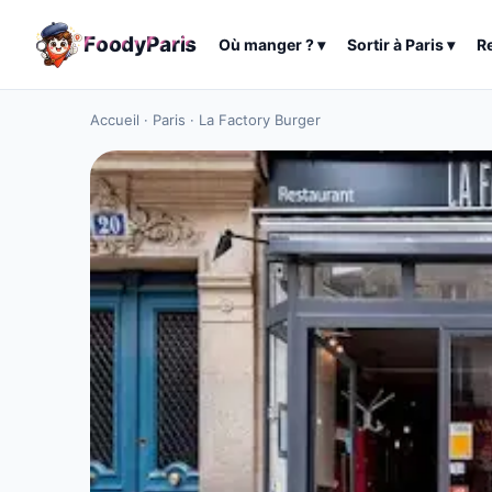
F
o
o
d
y
P
a
r
i
s
Où manger ?
▾
Sortir à
Paris
▾
R
Accueil
·
Paris
·
La Factory Burger