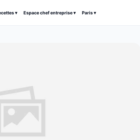
ecettes
▾
Espace chef entreprise
▾
Paris
▾