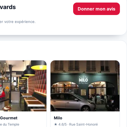
evards
Donner mon avis
er votre expérience.
 Gourmet
Milo
ue du Temple
★ 4.6/5 · Rue Saint-Honoré