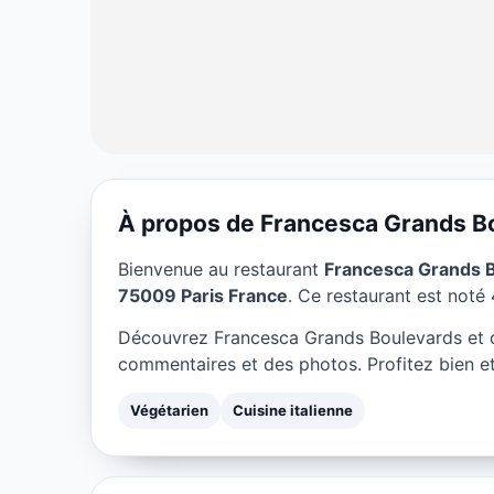
À propos de Francesca Grands B
VÉGÉTARIEN
Bienvenue au restaurant
Francesca Grands 
Francesca Gra
75009 Paris France
. Ce restaurant est noté 4
Paris
Découvrez Francesca Grands Boulevards et d
commentaires et des photos. Profitez bien et
★ 4.5/5
Végétarien
Cuisine italienne