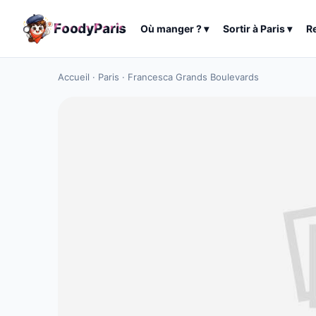
F
o
o
d
y
P
a
r
i
s
Où manger ?
▾
Sortir à
Paris
▾
R
Accueil
·
Paris
·
Francesca Grands Boulevards