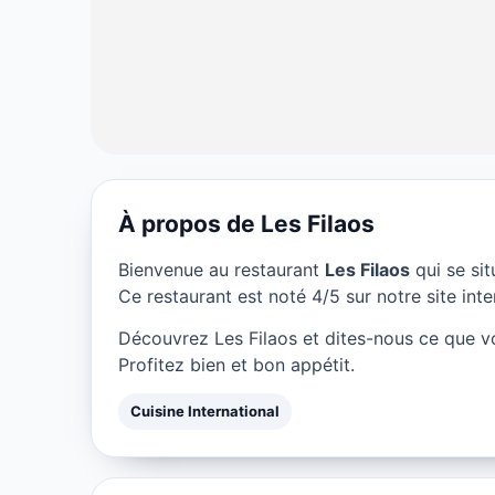
À propos de Les Filaos
CUISINE INTERNATIONAL
Bienvenue au restaurant
Les Filaos
qui se si
Les Filaos à Pa
Ce restaurant est noté 4/5 sur notre site inte
Découvrez Les Filaos et dites-nous ce que v
★ 4/5
Profitez bien et bon appétit.
Cuisine International