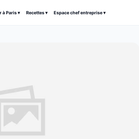
r à
Paris
▾
Recettes
▾
Espace chef entreprise
▾