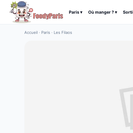
Paris
▾
Où manger ?
▾
Sorti
Accueil
·
Paris
·
Les Filaos