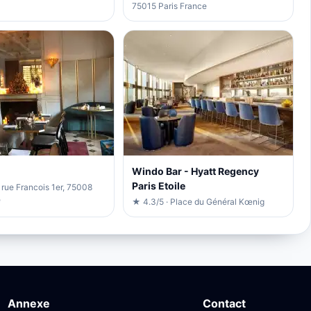
75015 Paris France
Windo Bar - Hyatt Regency
Paris Etoile
 rue Francois 1er, 75008
e
★ 4.3/5 · Place du Général Kœnig
Annexe
Contact