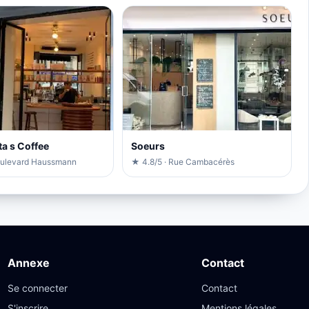
ta s Coffee
Soeurs
oulevard Haussmann
★ 4.8/5 · Rue Cambacérès
Annexe
Contact
Se connecter
Contact
S'inscrire
Mentions légales