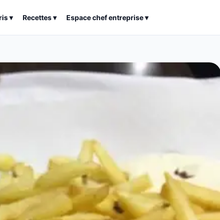
ris
▾
Recettes
▾
Espace chef entreprise
▾