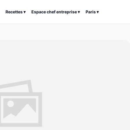
Recettes
▾
Espace chef entreprise
▾
Paris
▾