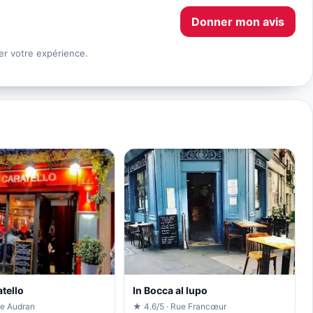
Donner mon avis
er votre expérience.
tello
In Bocca al lupo
ue Audran
★ 4.6/5 · Rue Francœur