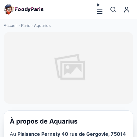
F
o
o
d
y
P
a
r
i
s
Accueil
·
Paris
·
Aquarius
À propos de Aquarius
CUISINE EUROPÉENNE
Au
Plaisance Pernety 40 rue de Gergovie, 75014