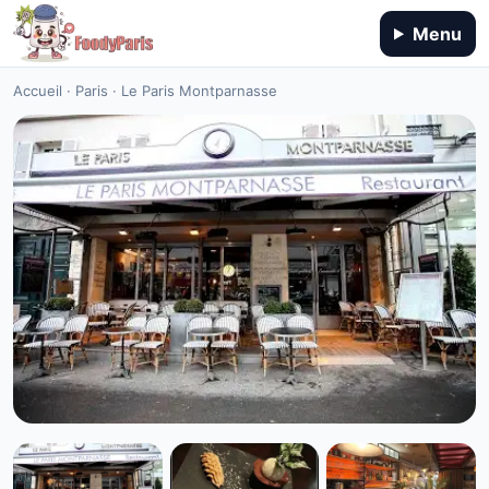
Menu
Accueil
·
Paris
·
Le Paris Montparnasse