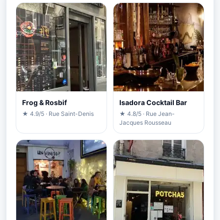
Frog & Rosbif
Isadora Cocktail Bar
★ 4.9/5 · Rue Saint-Denis
★ 4.8/5 · Rue Jean-
Jacques Rousseau