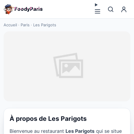
F
o
o
d
y
P
a
r
i
s
Accueil
·
Paris
·
Les Parigots
À propos de Les Parigots
BAR
Bienvenue au restaurant
Les Parigots
qui se situe