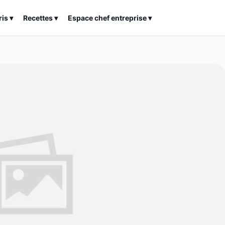
ris
▾
Recettes
▾
Espace chef entreprise
▾