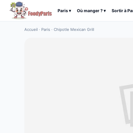
Paris
▾
Où manger ?
▾
Sortir à
Pa
Accueil
·
Paris
·
Chipotle Mexican Grill