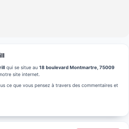
ll
ill
qui se situe au
18 boulevard Montmartre, 75009
n Grill à Paris
notre site internet.
ous ce que vous pensez à travers des commentaires et