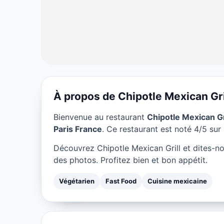
À propos de Chipotle Mexican Gri
VÉGÉTARIEN
Bienvenue au restaurant
Chipotle Mexican Gr
Chipotle Mexica
Paris France
. Ce restaurant est noté 4/5 sur 
Découvrez Chipotle Mexican Grill et dites-n
★ 4/5
des photos. Profitez bien et bon appétit.
Végétarien
Fast Food
Cuisine mexicaine