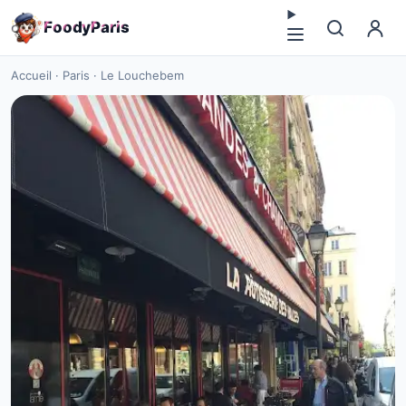
F
o
o
d
y
P
a
r
i
s
Accueil
·
Paris
·
Le Louchebem