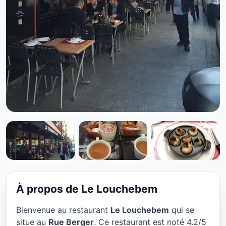
STEAKHOUSE
Le Louchebem à Paris
★ 4.2/5
À propos de Le Louchebem
Bienvenue au restaurant
Le Louchebem
qui se
situe au
Rue Berger
. Ce restaurant est noté 4.2/5