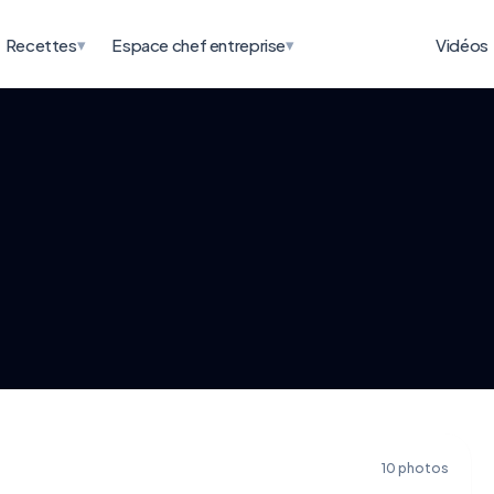
▾
▾
Recettes
Espace chef entreprise
Vidéos
10 photos