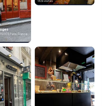
1326 visites
ouges
75003 Paris, France