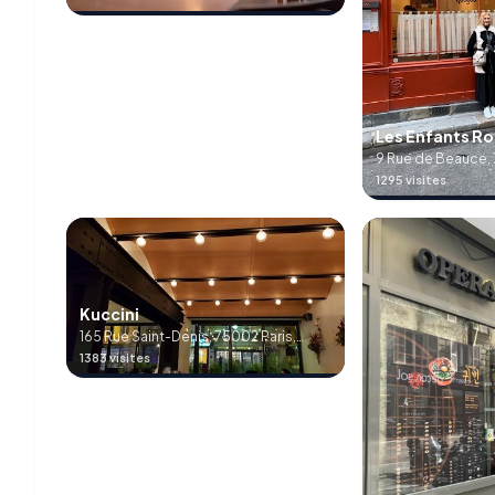
Les Enfants R
9 Rue de Beauce, 
1295 visites
Kuccini
165 Rue Saint-Denis, 75002 Paris,
France
1383 visites