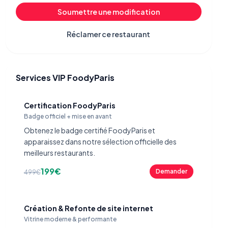
Soumettre une modification
Réclamer ce restaurant
Services VIP FoodyParis
Certification FoodyParis
Badge officiel + mise en avant
Obtenez le badge certifié FoodyParis et
apparaissez dans notre sélection officielle des
meilleurs restaurants.
199€
Demander
499€
Création & Refonte de site internet
Vitrine moderne & performante