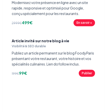
Modernisez votre présence en ligne avec un site
rapide, responsive et optimisé pour Google,
conçu spécialement pour les restaurants.
499€
En savoir +
2999€
Article invité sur notre blog à vie
Visibilité & SEO durable
Publiez un article permanent sur le blog FoodyParis
présentant votre restaurant, votre histoire et vos
spécialités culinaires. Lien dofollow inclus.
99€
Publier
199€