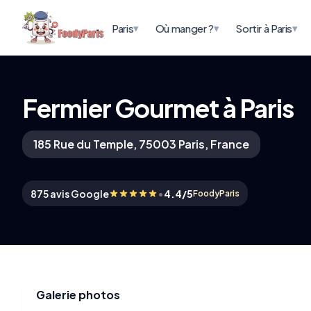
▾
▾
▾
Paris
Où manger ?
Sortir à Paris
Fermier Gourmet à Paris
185 Rue du Temple, 75003 Paris, France
•
875 avis Google
4.4/5
FoodyParis
Galerie photos