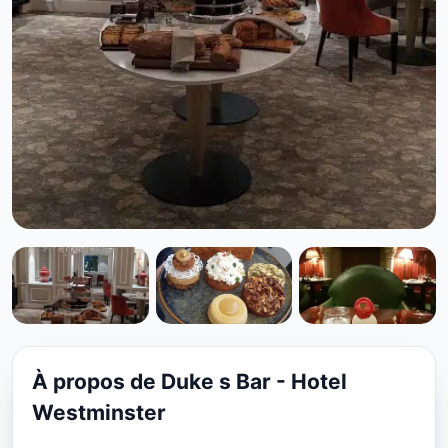
CUISINE EUROPÉENNE
Duke s Bar - Hotel
Westminster à Paris
À propos de Duke s Bar - Hotel
★ 4.3/5
Westminster