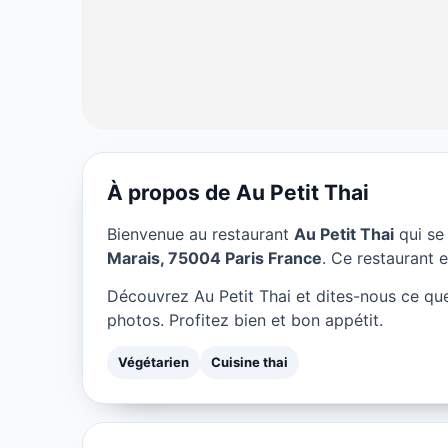
À propos de Au Petit Thai
VÉGÉTARIEN
Bienvenue au restaurant
Au Petit Thai
qui se
Au Petit Thai à
Marais, 75004 Paris France
. Ce restaurant e
Découvrez Au Petit Thai et dites-nous ce qu
★ 4/5
photos. Profitez bien et bon appétit.
Végétarien
Cuisine thai