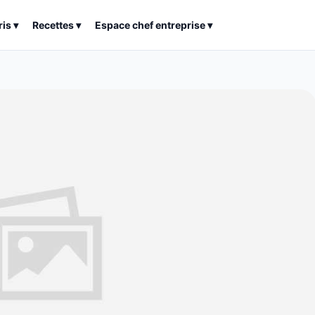
ris
▾
Recettes
▾
Espace chef entreprise
▾