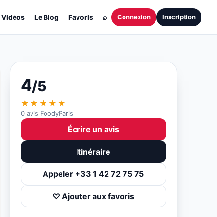
Vidéos
Le Blog
Favoris
⌕
Connexion
Inscription
4
/5
★★★★★
0 avis FoodyParis
Écrire un avis
Itinéraire
Appeler +33 1 42 72 75 75
♡ Ajouter aux favoris