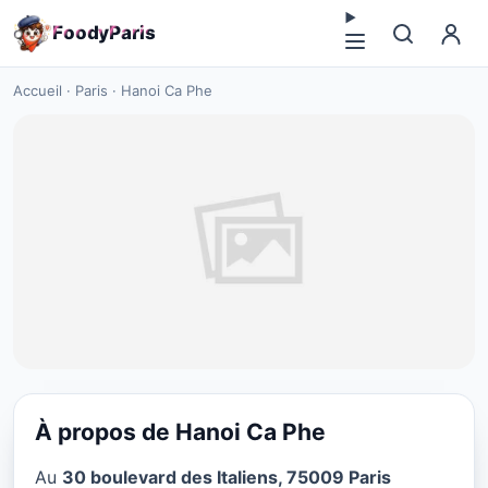
F
o
o
d
y
P
a
r
i
s
Accueil
·
Paris
·
Hanoi Ca Phe
À propos de Hanoi Ca Phe
VÉGÉTARIEN
Au
30 boulevard des Italiens, 75009 Paris