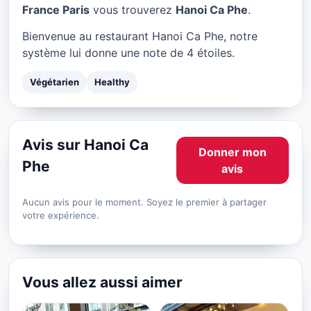
Hanoi Ca Phe à Paris
France Paris
vous trouverez
Hanoi Ca Phe
.
★ 4/5
Bienvenue au restaurant Hanoi Ca Phe, notre
système lui donne une note de 4 étoiles.
Végétarien
Healthy
Avis sur Hanoi Ca
Donner mon
Phe
avis
Aucun avis pour le moment. Soyez le premier à partager
votre expérience.
Vous allez aussi aimer