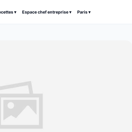
ecettes
▾
Espace chef entreprise
▾
Paris
▾