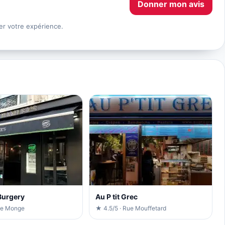
Donner mon avis
er votre expérience.
Burgery
Au P tit Grec
ue Monge
★ 4.5/5 · Rue Mouffetard