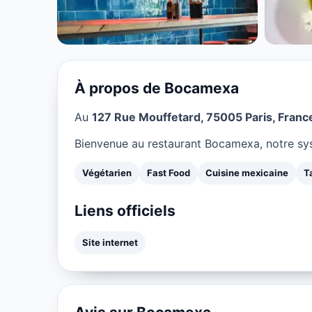
Bocamexa à Pa
★ 4.3/5
À propos de Bocamexa
Au
127 Rue Mouffetard, 75005 Paris, France
Bienvenue au restaurant Bocamexa, notre sys
Végétarien
Fast Food
Cuisine mexicaine
T
Liens officiels
Site internet