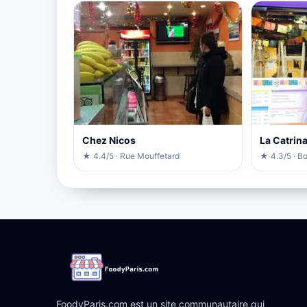
Chez Nicos
La Catrin
★ 4.4/5 · Rue Mouffetard
★ 4.3/5 · Bo
FoodyParis.com est un site communautaire qui