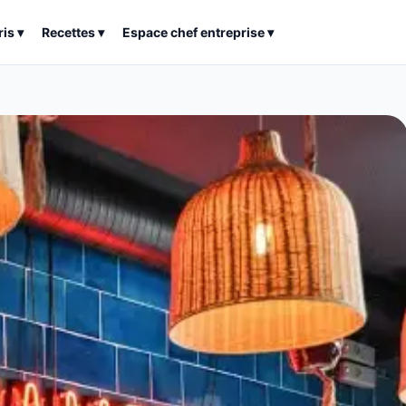
ris
▾
Recettes
▾
Espace chef entreprise
▾