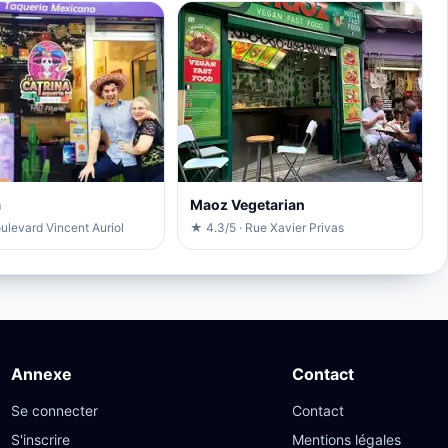
a
Maoz Vegetarian
ulevard Vincent Auriol
★ 4.3/5 · Rue Xavier Privas
Annexe
Contact
Se connecter
Contact
S'inscrire
Mentions légales