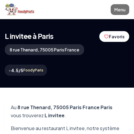
Menu
L invitee à Paris
Favoris
8 rue Thenard, 75005 Paris France
•
4.5/5
FoodyParis
Au
8 rue Thenard, 75005 Paris France Paris
vous trouverez
L invitee
.
Bienvenue au restaurant L invitee, notre système