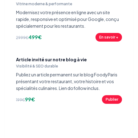
Vitrine moderne & performante
Modernisez votre présence en ligne avec un site
rapide, responsive et optimisé pour Google, conçu
spécialement pour les restaurants.
499€
En savoir +
2999€
Article invité sur notre blog à vie
Visibilité & SEO durable
Publiez un article permanent sur le blog FoodyParis
présentant votre restaurant, votre histoire et vos
spécialités culinaires. Lien dofollow inclus.
99€
Publier
199€