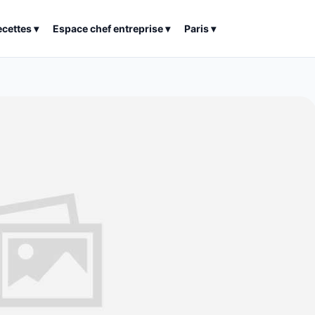
ecettes
▾
Espace chef entreprise
▾
Paris
▾