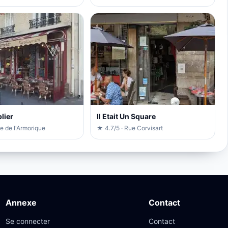
lier
Il Etait Un Square
e de l'Armorique
★ 4.7/5 · Rue Corvisart
Annexe
Contact
Se connecter
Contact