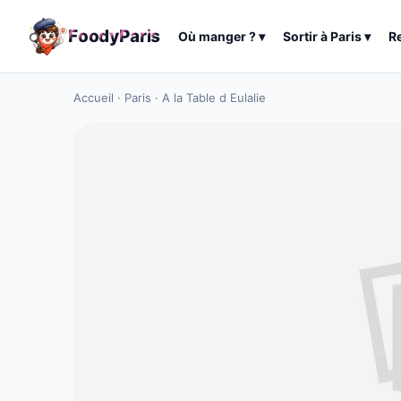
F
o
o
d
y
P
a
r
i
s
Où manger ?
▾
Sortir à
Paris
▾
R
Accueil
·
Paris
·
A la Table d Eulalie