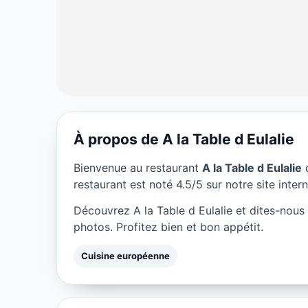
À propos de A la Table d Eulalie
CUISINE EUROPÉENNE
Bienvenue au restaurant
A la Table d Eulalie
q
A la Table d Eul
restaurant est noté 4.5/5 sur notre site intern
Découvrez A la Table d Eulalie et dites-nou
★ 4.5/5
photos. Profitez bien et bon appétit.
Cuisine européenne