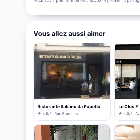
Aucun avis pour le moment. Soyez le premier à partag
Vous allez aussi aimer
Ristorante Italiano da Pupetta
Le Clos Y
★ 4.9/5 · Rue Brancion
★ 4.8/5 · A