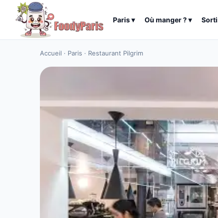
Paris
▾
Où manger ?
▾
Sorti
Accueil
·
Paris
·
Restaurant Pilgrim