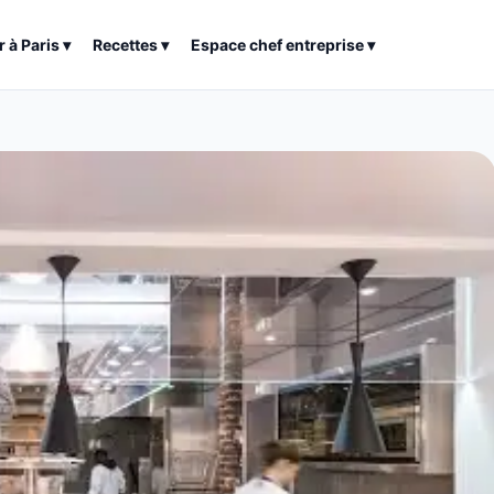
r à
Paris
▾
Recettes
▾
Espace chef entreprise
▾