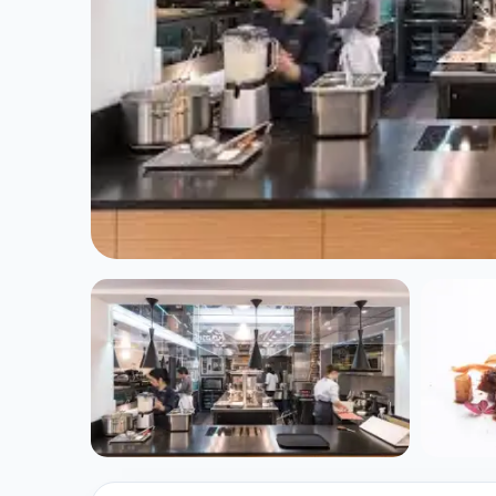
CUISINE EUROPÉENNE
Restaurant Pilg
★ 4.7/5