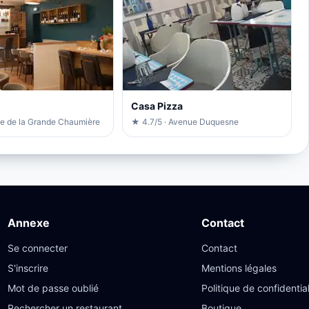
Casa Pizza
ue de la Grande Chaumière
★ 4.7/5 · Avenue Duquesne
Annexe
Contact
Se connecter
Contact
S'inscrire
Mentions légales
Mot de passe oublié
Politique de confidential
Rechercher un restaurant
Boutique