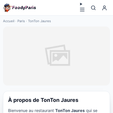
F
o
o
d
y
P
a
r
i
s
Accueil
·
Paris
·
TonTon Jaures
À propos de TonTon Jaures
CUISINE EUROPÉENNE
Bienvenue au restaurant
TonTon Jaures
qui se