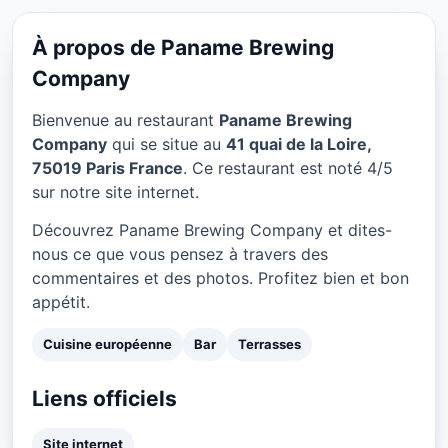
Paname Brewing Company
à Paris
À propos de Paname Brewing
★ 4/5
Company
Bienvenue au restaurant
Paname Brewing
Company
qui se situe au
41 quai de la Loire,
75019 Paris France
. Ce restaurant est noté 4/5
sur notre site internet.
Découvrez Paname Brewing Company et dites-
nous ce que vous pensez à travers des
commentaires et des photos. Profitez bien et bon
appétit.
Cuisine européenne
Bar
Terrasses
Liens officiels
Site internet