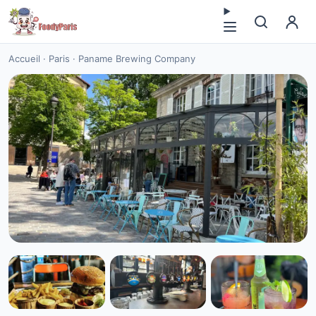
Accueil
·
Paris
·
Paname Brewing Company
CUISINE EUROPÉENNE