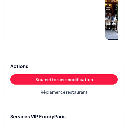
Juveniles
47 Rue de R
2513 visites
Actions
Soumettre une modification
Réclamer ce restaurant
Services VIP FoodyParis