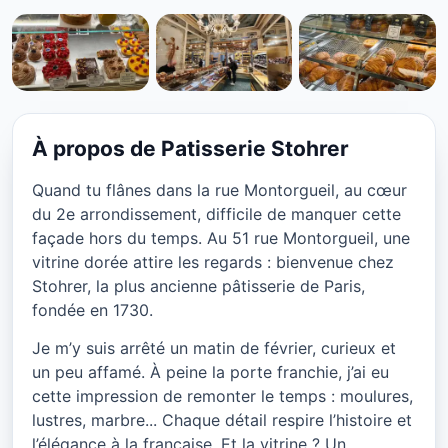
CUISINE EUROPÉENNE
Stohrer, la plus ancienne
pâtisserie de Paris : entre
À propos de Patisserie Stohrer
tradition, passion et
Quand tu flânes dans la rue Montorgueil, au cœur
tentation, Paris 2ème
du 2e arrondissement, difficile de manquer cette
façade hors du temps. Au 51 rue Montorgueil, une
★ 4.5/5
vitrine dorée attire les regards : bienvenue chez
Stohrer, la plus ancienne pâtisserie de Paris,
fondée en 1730.
Je m’y suis arrêté un matin de février, curieux et
un peu affamé. À peine la porte franchie, j’ai eu
cette impression de remonter le temps : moulures,
lustres, marbre... Chaque détail respire l’histoire et
l’élégance à la française. Et la vitrine ? Un