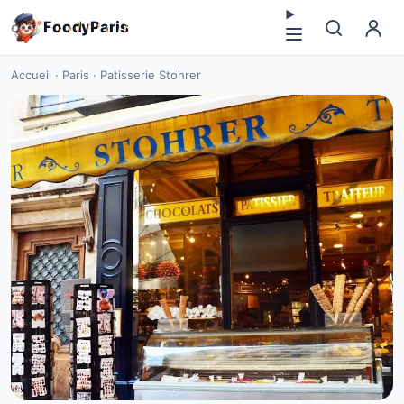
F
o
o
d
y
P
a
r
i
s
Accueil
·
Paris
·
Patisserie Stohrer