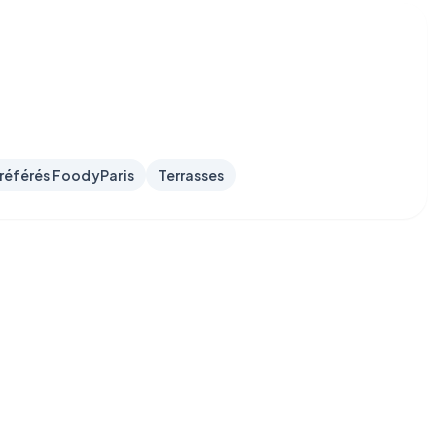
référés FoodyParis
Terrasses