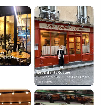
met
, 75003 Paris,
Les Enfants Rouges
9 Rue de Beauce, 75003 Paris, France
1295 visites