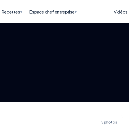
▾
▾
Recettes
Espace chef entreprise
Vidéos
5 photos