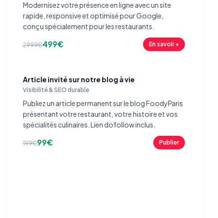
Modernisez votre présence en ligne avec un site
rapide, responsive et optimisé pour Google,
conçu spécialement pour les restaurants.
499€
En savoir +
2999€
Article invité sur notre blog à vie
Visibilité & SEO durable
Publiez un article permanent sur le blog FoodyParis
présentant votre restaurant, votre histoire et vos
spécialités culinaires. Lien dofollow inclus.
99€
Publier
199€