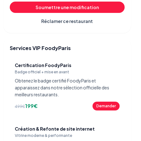
Soumettre une modification
Réclamer ce restaurant
Services VIP FoodyParis
Certification FoodyParis
Badge officiel + mise en avant
Obtenez le badge certifié FoodyParis et
apparaissez dans notre sélection officielle des
meilleurs restaurants.
199€
Demander
499€
Création & Refonte de site internet
Vitrine moderne & performante