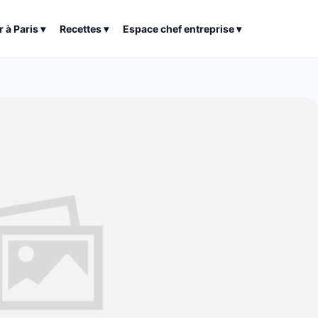
r à
Paris
▾
Recettes
▾
Espace chef entreprise
▾