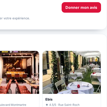
Donner mon avis
er votre expérience.
Ebis
oulevard Montmartre
★ 4.5/5 · Rue Saint-Roch