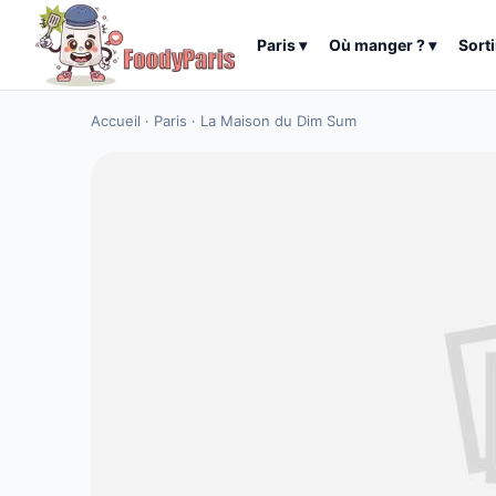
Paris
▾
Où manger ?
▾
Sorti
Accueil
·
Paris
·
La Maison du Dim Sum