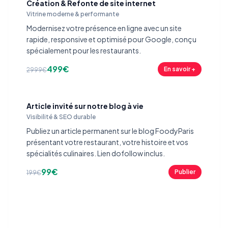
Création & Refonte de site internet
Vitrine moderne & performante
Modernisez votre présence en ligne avec un site
rapide, responsive et optimisé pour Google, conçu
spécialement pour les restaurants.
499€
En savoir +
2999€
Article invité sur notre blog à vie
Visibilité & SEO durable
Publiez un article permanent sur le blog FoodyParis
présentant votre restaurant, votre histoire et vos
spécialités culinaires. Lien dofollow inclus.
99€
Publier
199€