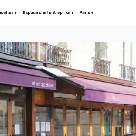
ecettes
▾
Espace chef entreprise
▾
Paris
▾