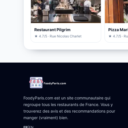
Restaurant Pilgrim
Pizza Mar
★ 4.7/5 · Rue Nicolas Charlet
★ 4.7/5 · R
FoodyParis.com est un site communautaire qui
regroupe tous les restaurants de France. Vous y
trouverez des avis et des recommandations pour
manger (vraiment) bien.
FR
|
EN