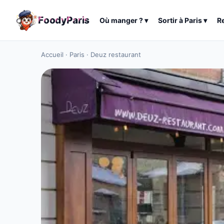
F
o
o
d
y
P
a
r
i
s
Où manger ?
▾
Sortir à
Paris
▾
R
Accueil
·
Paris
·
Deuz restaurant