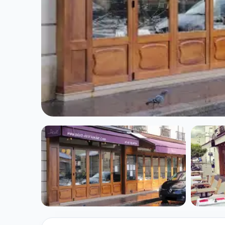
CUISINE EUROPÉENNE
Deuz restauran
★ 4.3/5