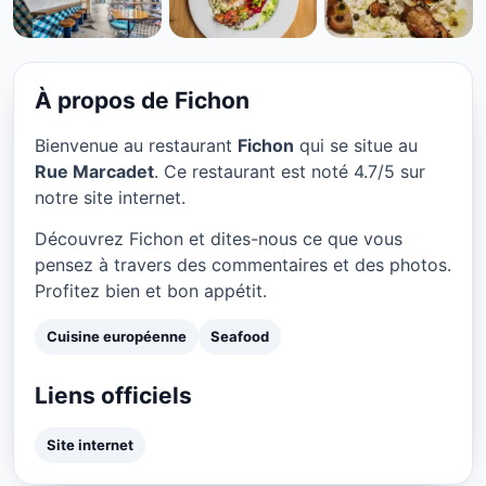
CUISINE EUROPÉENNE
Fichon à Paris
★ 4.7/5
À propos de Fichon
Bienvenue au restaurant
Fichon
qui se situe au
Rue Marcadet
. Ce restaurant est noté 4.7/5 sur
notre site internet.
Découvrez Fichon et dites-nous ce que vous
pensez à travers des commentaires et des photos.
Profitez bien et bon appétit.
Cuisine européenne
Seafood
Liens officiels
Site internet