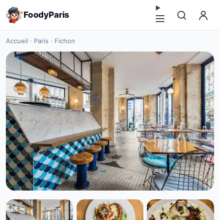
FoodyParis
Accueil
·
Paris
·
Fichon