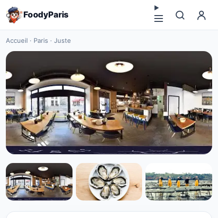
FoodyParis
Accueil
·
Paris
·
Juste
CUISINE EUROPÉENNE
Juste à Paris