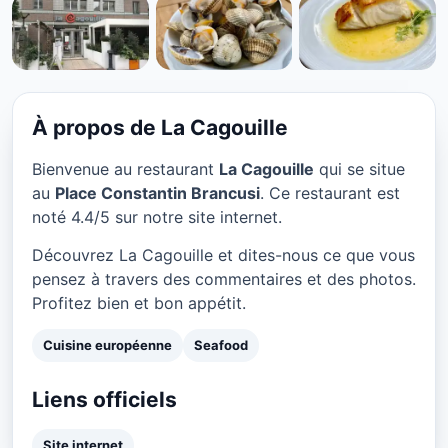
CUISINE EUROPÉENNE
La Cagouille à Paris
★ 4.4/5
À propos de La Cagouille
Bienvenue au restaurant
La Cagouille
qui se situe
au
Place Constantin Brancusi
. Ce restaurant est
noté 4.4/5 sur notre site internet.
Découvrez La Cagouille et dites-nous ce que vous
pensez à travers des commentaires et des photos.
Profitez bien et bon appétit.
Cuisine européenne
Seafood
Liens officiels
Site internet