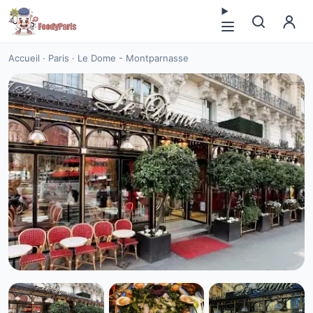
Accueil
·
Paris
·
Le Dome - Montparnasse