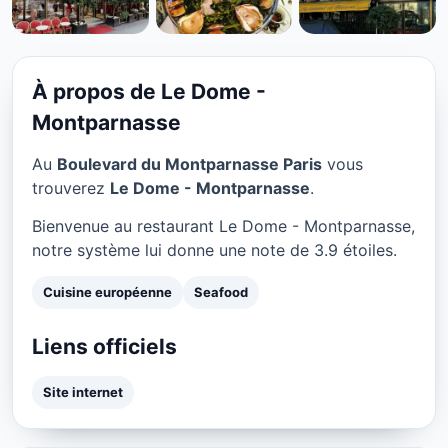
CUISINE EUROPÉENNE
Le Dome - Montparnasse à
Paris
À propos de Le Dome -
★ 3.9/5
Montparnasse
Au
Boulevard du Montparnasse Paris
vous
trouverez
Le Dome - Montparnasse
.
Bienvenue au restaurant Le Dome - Montparnasse,
notre système lui donne une note de 3.9 étoiles.
Cuisine européenne
Seafood
Liens officiels
Site internet