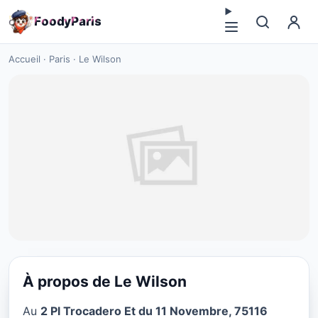
F
o
o
d
y
P
a
r
i
s
Accueil
·
Paris
·
Le Wilson
À propos de Le Wilson
CUISINE EUROPÉENNE
Au
2 Pl Trocadero Et du 11 Novembre, 75116