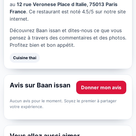
Baan issan à Paris
au
12 rue Veronese Place d Italie, 75013 Paris
France
. Ce restaurant est noté 4.5/5 sur notre site
★ 4.5/5
internet.
Découvrez Baan issan et dites-nous ce que vous
pensez à travers des commentaires et des photos.
Profitez bien et bon appétit.
Cuisine thai
Avis sur Baan issan
Donner mon avis
Aucun avis pour le moment. Soyez le premier à partager
votre expérience.
Vous allez aussi aimer