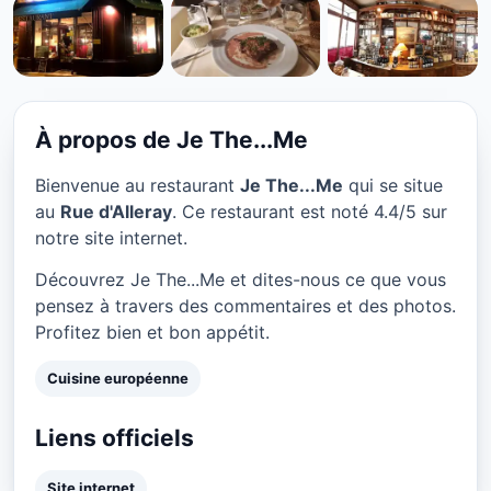
CUISINE EUROPÉENNE
Je The...Me à Paris
★ 4.4/5
À propos de Je The...Me
Bienvenue au restaurant
Je The...Me
qui se situe
au
Rue d'Alleray
. Ce restaurant est noté 4.4/5 sur
notre site internet.
Découvrez Je The...Me et dites-nous ce que vous
pensez à travers des commentaires et des photos.
Profitez bien et bon appétit.
Cuisine européenne
Liens officiels
Site internet