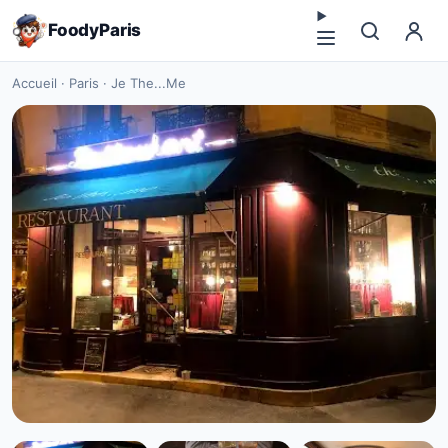
FoodyParis
Accueil
·
Paris
·
Je The...Me