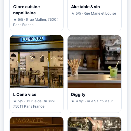
Ciore cuisine
Ake table & vin
napolitaine
★ 5/5 · Rue Marie et Louise
★ 5/5 · 6 rue Malher, 75004
Paris France
L Oeno vice
Diggity
★ 5/5 · 33 rue de Crussol,
★ 4.9/5 · Rue Saint-Maur
75011 Paris France