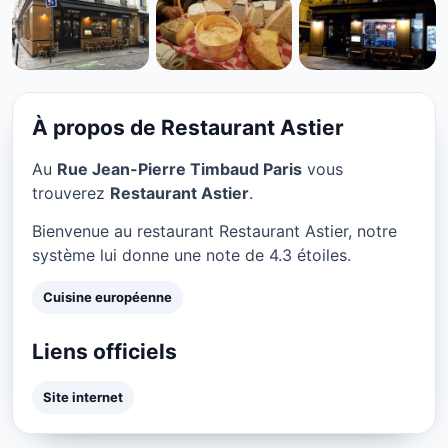
CUISINE EUROPÉENNE
Restaurant Astier à Paris
★ 4.3/5
À propos de Restaurant Astier
Au
Rue Jean-Pierre Timbaud Paris
vous
trouverez
Restaurant Astier
.
Bienvenue au restaurant Restaurant Astier, notre
système lui donne une note de 4.3 étoiles.
Cuisine européenne
Liens officiels
Site internet